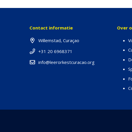
Contact informatie
Over 
Willemstad, Curaçao
V
C
+31 20 6968371
D
info@leerorkestcuracao.org
S
F
C