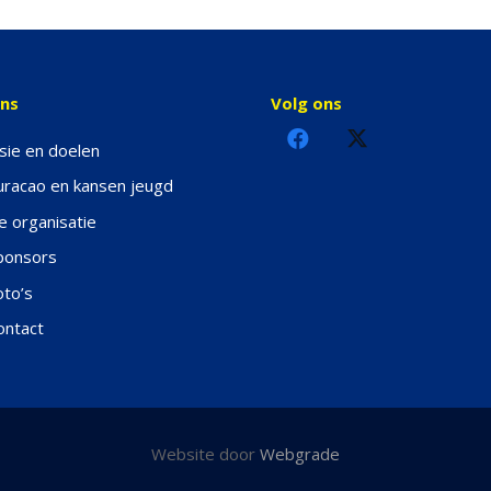
ons
Volg ons
isie en doelen
uracao en kansen jeugd
e organisatie
ponsors
oto’s
ontact
Website door
Webgrade