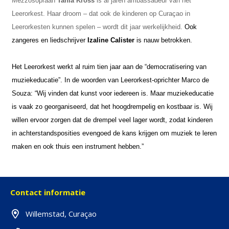
Mezzosopraan
Tania Kross
is al jaren ambassadeur van het
Leerorkest. Haar droom – dat ook de kinderen op Curaçao in
Leerorkesten kunnen spelen – wordt dit jaar werkelijkheid.
Ook
zangeres en liedschrijver
Izaline Calister
is nauw betrokken.
Het Leerorkest werkt al ruim tien jaar aan de “democratisering van
muziekeducatie”. In de woorden van Leerorkest-oprichter Marco de
Souza: “Wij vinden dat kunst voor iedereen is. Maar muziekeducatie
is vaak zo georganiseerd, dat het hoogdrempelig en kostbaar is. Wij
willen ervoor zorgen dat de drempel veel lager wordt, zodat kinderen
in achterstandsposities evengoed de kans krijgen om muziek te leren
maken en ook thuis een instrument hebben.”
Contact informatie
Willemstad, Curaçao