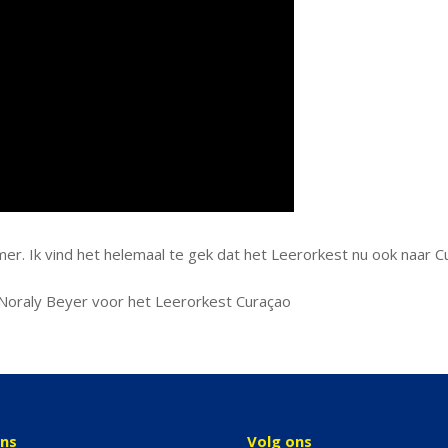
mer. Ik vind het helemaal te gek dat het Leerorkest nu ook naar C
 Noraly Beyer voor het Leerorkest Curaçao
ons
Volg ons