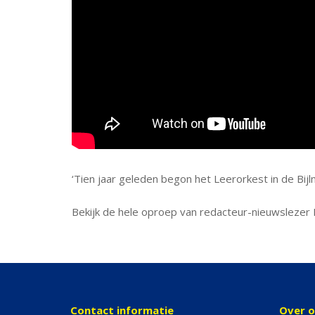
‘Tien jaar geleden begon het Leerorkest in de Bijl
Bekijk de hele oproep van redacteur-nieuwslezer
Contact informatie
Over 